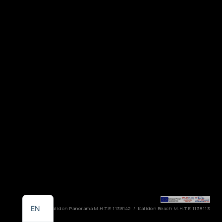
EL
EN
Kalidon Panorama M.H.T.E 1138142 / Kalidon Beach M.H.T.E 1138113