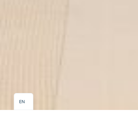
EL
EN
KALIDON BEACH HOTEL
Family Room