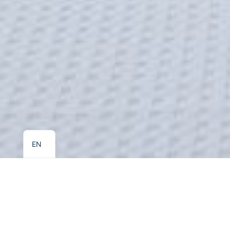
EL
EN
KALIDON BEACH HOTEL
Single Room